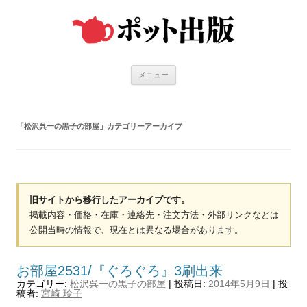
コ
ン
テ
ン
ツ
へ
ス
キ
メニュー
ッ
プ
「
松沢呉一の黒子の部屋
」カテゴリーアーカイブ
旧サイトから移行したアーカイブです。
掲載内容・価格・在庫・連絡先・注文方法・外部リンクなどは
公開当時の情報で、現在とは異なる場合があります。
お部屋2531/『ぐろぐろ』3刷出来
カテゴリー:
松沢呉一の黒子の部屋
| 投稿日:
2014年5月9日
|
投
稿者:
宮崎 玲子