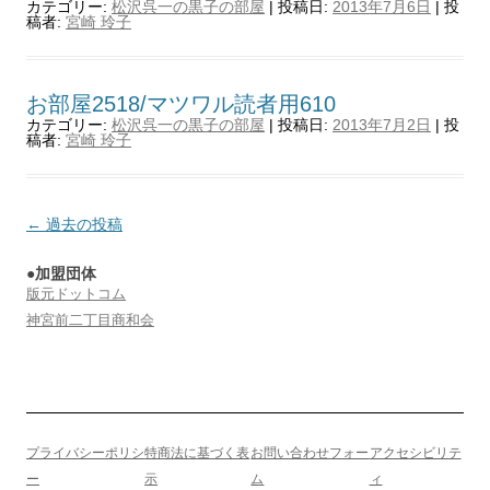
カテゴリー:
松沢呉一の黒子の部屋
| 投稿日:
2013年7月6日
|
投
稿者:
宮崎 玲子
お部屋2518/マツワル読者用610
カテゴリー:
松沢呉一の黒子の部屋
| 投稿日:
2013年7月2日
|
投
稿者:
宮崎 玲子
投
←
過去の投稿
稿
●加盟団体
ナ
版元ドットコム
ビ
神宮前二丁目商和会
ゲ
ー
シ
ョ
プライバシーポリシ
特商法に基づく表
お問い合わせフォー
アクセシビリテ
ン
ー
示
ム
ィ