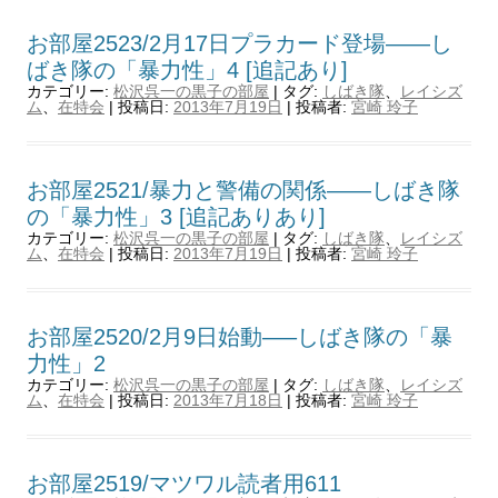
お部屋2523/2月17日プラカード登場——し
ばき隊の「暴力性」4 [追記あり]
カテゴリー:
松沢呉一の黒子の部屋
| タグ:
しばき隊
、
レイシズ
ム
、
在特会
| 投稿日:
2013年7月19日
|
投稿者:
宮崎 玲子
お部屋2521/暴力と警備の関係——しばき隊
の「暴力性」3 [追記ありあり]
カテゴリー:
松沢呉一の黒子の部屋
| タグ:
しばき隊
、
レイシズ
ム
、
在特会
| 投稿日:
2013年7月19日
|
投稿者:
宮崎 玲子
お部屋2520/2月9日始動—–しばき隊の「暴
力性」2
カテゴリー:
松沢呉一の黒子の部屋
| タグ:
しばき隊
、
レイシズ
ム
、
在特会
| 投稿日:
2013年7月18日
|
投稿者:
宮崎 玲子
お部屋2519/マツワル読者用611